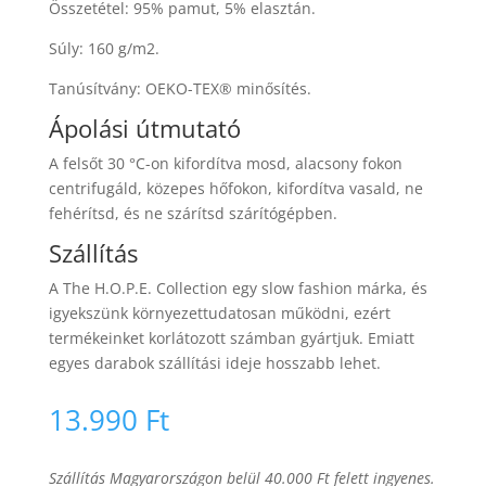
Összetétel: 95% pamut, 5% elasztán.
Súly: 160 g/m2.
Tanúsítvány: OEKO-TEX® minősítés.
Ápolási útmutató
A felsőt 30 °C-on kifordítva mosd, alacsony fokon
centrifugáld, közepes hőfokon, kifordítva vasald, ne
fehérítsd, és ne szárítsd szárítógépben.
Szállítás
A The H.O.P.E. Collection egy slow fashion márka, és
igyekszünk környezettudatosan működni, ezért
termékeinket korlátozott számban gyártjuk. Emiatt
egyes darabok szállítási ideje hosszabb lehet.
13.990
Ft
Szállítás Magyarországon belül 40.000 Ft felett ingyenes.