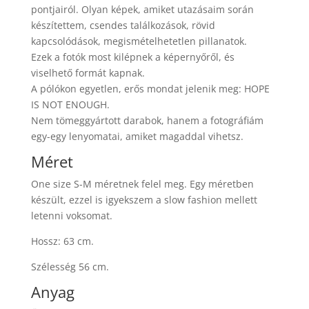
pontjairól. Olyan képek, amiket utazásaim során
készítettem, csendes találkozások, rövid
kapcsolódások, megismételhetetlen pillanatok.
Ezek a fotók most kilépnek a képernyőről, és
viselhető formát kapnak.
A pólókon egyetlen, erős mondat jelenik meg: HOPE
IS NOT ENOUGH.
Nem tömeggyártott darabok, hanem a fotográfiám
egy-egy lenyomatai, amiket magaddal vihetsz.
Méret
One size S-M méretnek felel meg. Egy méretben
készült, ezzel is igyekszem a slow fashion mellett
letenni voksomat.
Hossz: 63 cm.
Szélesség 56 cm.
Anyag