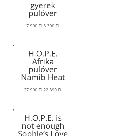
gyerek
pulóver
7.990
Ft
3.390
Ft
H.O.P.E.
Afrika
pulóver
Namib Heat
27.990
Ft
22.390
Ft
H.O.P.E. is
not enough
Sophie’s Love