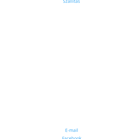
Szállítás
Partnerek
Elérhetőségek
+36 20 998 0626
E-mail
Facebook