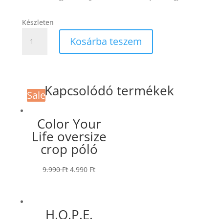
Készleten
H.O.P.E.
Kosárba teszem
is
not
enough
The
Kapcsolódó termékek
Ginger
Sale
Sale
Sale
Cat
of
Color Your
Hydra
Life oversize
quantity
crop póló
9.990
Ft
4.990
Ft
H.O.P.E.