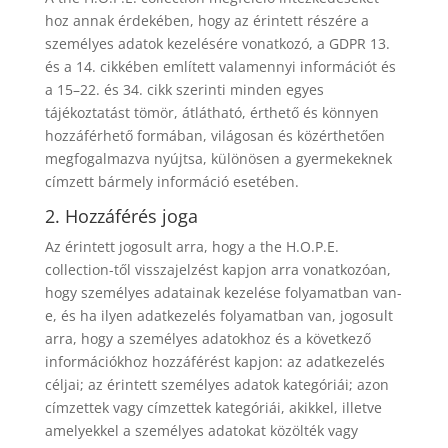
hoz annak érdekében, hogy az érintett részére a
személyes adatok kezelésére vonatkozó, a GDPR 13.
és a 14. cikkében említett valamennyi információt és
a 15–22. és 34. cikk szerinti minden egyes
tájékoztatást tömör, átlátható, érthető és könnyen
hozzáférhető formában, világosan és közérthetően
megfogalmazva nyújtsa, különösen a gyermekeknek
címzett bármely információ esetében.
2. Hozzáférés joga
Az érintett jogosult arra, hogy a the H.O.P.E.
collection-től visszajelzést kapjon arra vonatkozóan,
hogy személyes adatainak kezelése folyamatban van-
e, és ha ilyen adatkezelés folyamatban van, jogosult
arra, hogy a személyes adatokhoz és a következő
információkhoz hozzáférést kapjon: az adatkezelés
céljai; az érintett személyes adatok kategóriái; azon
címzettek vagy címzettek kategóriái, akikkel, illetve
amelyekkel a személyes adatokat közölték vagy