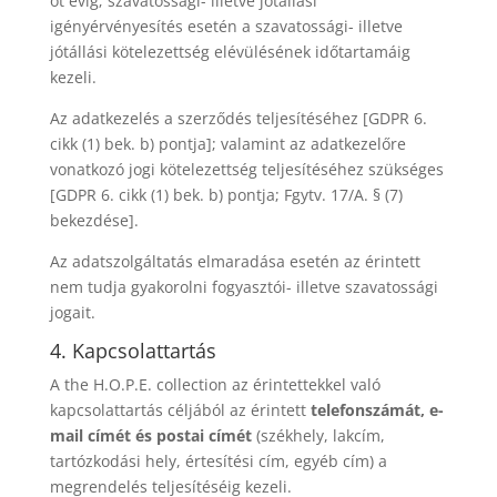
öt évig; szavatossági- illetve jótállási
igényérvényesítés esetén a szavatossági- illetve
jótállási kötelezettség elévülésének időtartamáig
kezeli.
Az adatkezelés a szerződés teljesítéséhez [GDPR 6.
cikk (1) bek. b) pontja]; valamint az adatkezelőre
vonatkozó jogi kötelezettség teljesítéséhez szükséges
[GDPR 6. cikk (1) bek. b) pontja; Fgytv. 17/A. § (7)
bekezdése].
Az adatszolgáltatás elmaradása esetén az érintett
nem tudja gyakorolni fogyasztói- illetve szavatossági
jogait.
4. Kapcsolattartás
A the H.O.P.E. collection az érintettekkel való
kapcsolattartás céljából az érintett
telefonszámát, e-
mail címét és postai címét
(székhely, lakcím,
tartózkodási hely, értesítési cím, egyéb cím) a
megrendelés teljesítéséig kezeli.