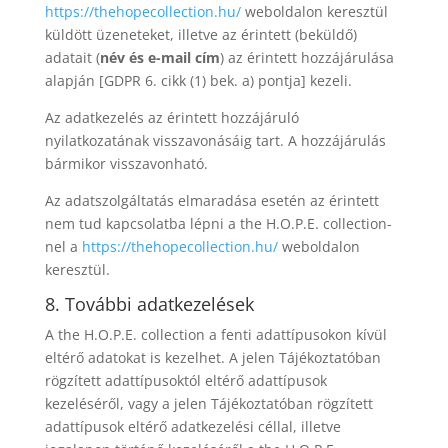
https://thehopecollection.hu/
weboldalon keresztül
küldött üzeneteket, illetve az érintett (beküldő)
adatait (
név és e-mail cím
) az érintett hozzájárulása
alapján [GDPR 6. cikk (1) bek. a) pontja] kezeli.
Az adatkezelés az érintett hozzájáruló
nyilatkozatának visszavonásáig tart. A hozzájárulás
bármikor visszavonható.
Az adatszolgáltatás elmaradása esetén az érintett
nem tud kapcsolatba lépni a the H.O.P.E. collection-
nel a
https://thehopecollection.hu/
weboldalon
keresztül.
8. További adatkezelések
A the H.O.P.E. collection a fenti adattípusokon kívül
eltérő adatokat is kezelhet. A jelen Tájékoztatóban
rögzített adattípusoktól eltérő adattípusok
kezeléséről, vagy a jelen Tájékoztatóban rögzített
adattípusok eltérő adatkezelési céllal, illetve