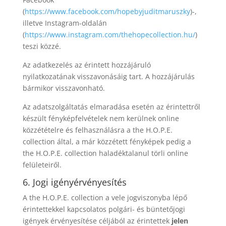
(
https://www.facebook.com/hopebyjuditmaruszky
)-,
illetve Instagram-oldalán
(
https://www.instagram.com/thehopecollection.hu/
)
teszi közzé.
Az adatkezelés az érintett hozzájáruló
nyilatkozatának visszavonásáig tart. A hozzájárulás
bármikor visszavonható.
Az adatszolgáltatás elmaradása esetén az érintettről
készült fényképfelvételek nem kerülnek online
közzétételre és felhasználásra a the H.O.P.E.
collection által, a már közzétett fényképek pedig a
the H.O.P.E. collection haladéktalanul törli online
felületeiről.
6. Jogi igényérvényesítés
A the H.O.P.E. collection a vele jogviszonyba lépő
érintettekkel kapcsolatos polgári- és büntetőjogi
igények érvényesítése céljából az érintettek
jelen