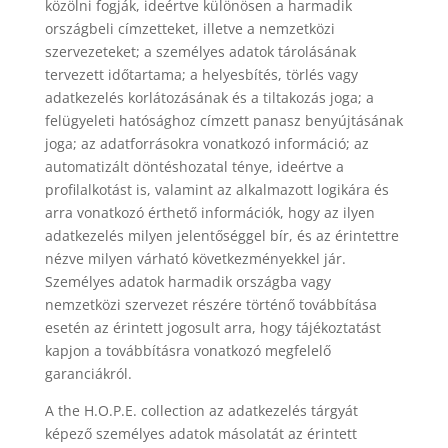
közölni fogják, ideértve különösen a harmadik
országbeli címzetteket, illetve a nemzetközi
szervezeteket; a személyes adatok tárolásának
tervezett időtartama; a helyesbítés, törlés vagy
adatkezelés korlátozásának és a tiltakozás joga; a
felügyeleti hatósághoz címzett panasz benyújtásának
joga; az adatforrásokra vonatkozó információ; az
automatizált döntéshozatal ténye, ideértve a
profilalkotást is, valamint az alkalmazott logikára és
arra vonatkozó érthető információk, hogy az ilyen
adatkezelés milyen jelentőséggel bír, és az érintettre
nézve milyen várható következményekkel jár.
Személyes adatok harmadik országba vagy
nemzetközi szervezet részére történő továbbítása
esetén az érintett jogosult arra, hogy tájékoztatást
kapjon a továbbításra vonatkozó megfelelő
garanciákról.
A the H.O.P.E. collection az adatkezelés tárgyát
képező személyes adatok másolatát az érintett