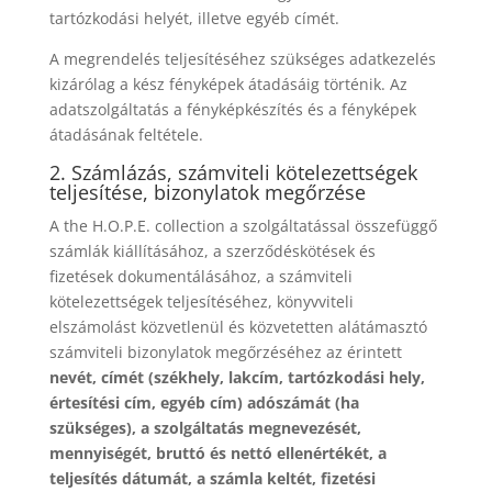
tartózkodási helyét, illetve egyéb címét.
A megrendelés teljesítéséhez szükséges adatkezelés
kizárólag a kész fényképek átadásáig történik. Az
adatszolgáltatás a fényképkészítés és a fényképek
átadásának feltétele.
2. Számlázás, számviteli kötelezettségek
teljesítése, bizonylatok megőrzése
A the H.O.P.E. collection a szolgáltatással összefüggő
számlák kiállításához, a szerződéskötések és
fizetések dokumentálásához, a számviteli
kötelezettségek teljesítéséhez, könyvviteli
elszámolást közvetlenül és közvetetten alátámasztó
számviteli bizonylatok megőrzéséhez az érintett
nevét, címét (székhely, lakcím, tartózkodási hely,
értesítési cím, egyéb cím) adószámát (ha
szükséges), a szolgáltatás megnevezését,
mennyiségét, bruttó és nettó ellenértékét, a
teljesítés dátumát, a számla keltét, fizetési