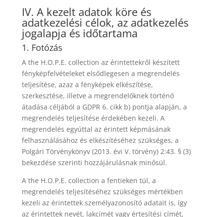
IV. A kezelt adatok köre és
adatkezelési célok, az adatkezelés
jogalapja és időtartama
1. Fotózás
A the H.O.P.E. collection az érintettekről készített
fényképfelvételeket elsődlegesen a megrendelés
teljesítése, azaz a fényképek elkészítése,
szerkesztése, illetve a megrendelőknek történő
átadása céljából a GDPR 6. cikk b) pontja alapján, a
megrendelés teljesítése érdekében kezeli. A
megrendelés egyúttal az érintett képmásának
felhasználásához és elkészítéséhez szükséges, a
Polgári Törvénykönyv (2013. évi V. törvény) 2:43. § (3)
bekezdése szerinti hozzájárulásnak minősül.
A the H.O.P.E. collection a fentieken túl, a
megrendelés teljesítéséhez szükséges mértékben
kezeli az érintettek személyazonosító adatait is, így
az érintettek nevét, lakcímét vagy értesítési címét,