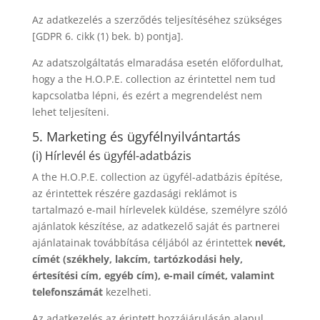
Az adatkezelés a szerződés teljesítéséhez szükséges
[GDPR 6. cikk (1) bek. b) pontja].
Az adatszolgáltatás elmaradása esetén előfordulhat,
hogy a the H.O.P.E. collection az érintettel nem tud
kapcsolatba lépni, és ezért a megrendelést nem
lehet teljesíteni.
5. Marketing és ügyfélnyilvántartás
(i) Hírlevél és ügyfél-adatbázis
A the H.O.P.E. collection az ügyfél-adatbázis építése,
az érintettek részére gazdasági reklámot is
tartalmazó e-mail hírlevelek küldése, személyre szóló
ajánlatok készítése, az adatkezelő saját és partnerei
ajánlatainak továbbítása céljából az érintettek
nevét,
címét (székhely, lakcím, tartózkodási hely,
értesítési cím, egyéb cím), e-mail címét, valamint
telefonszámát
kezelheti.
Az adatkezelés az érintett hozzájárulásán alapul