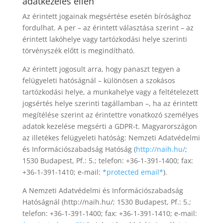
adatkezelés ellen
Az érintett jogainak megsértése esetén bírósághoz
fordulhat. A per – az érintett választása szerint – az
érintett lakóhelye vagy tartózkodási helye szerinti
törvényszék előtt is megindítható.
Az érintett jogosult arra, hogy panaszt tegyen a
felügyeleti hatóságnál – különösen a szokásos
tartózkodási helye, a munkahelye vagy a feltételezett
jogsértés helye szerinti tagállamban –, ha az érintett
megítélése szerint az érintettre vonatkozó személyes
adatok kezelése megsérti a GDPR-t. Magyarországon
az illetékes felügyeleti hatóság: Nemzeti Adatvédelmi
és Információszabadság Hatóság (
http://naih.hu/
;
1530 Budapest, Pf.: 5.; telefon: +36-1-391-1400; fax:
+36-1-391-1410; e-mail:
*protected email*
).
A Nemzeti Adatvédelmi és Információszabadság
Hatóságnál (http://naih.hu/; 1530 Budapest, Pf.: 5.;
telefon: +36-1-391-1400; fax: +36-1-391-1410; e-mail: