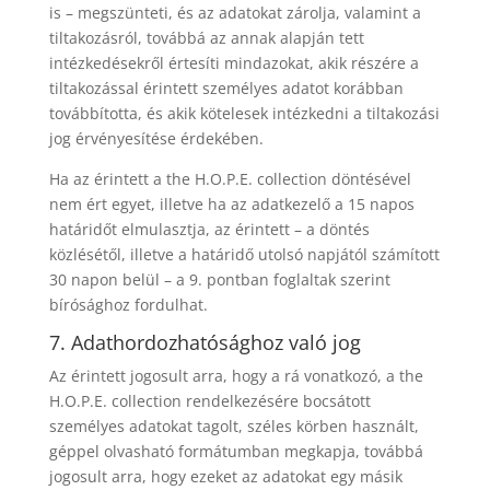
is – megszünteti, és az adatokat zárolja, valamint a
tiltakozásról, továbbá az annak alapján tett
intézkedésekről értesíti mindazokat, akik részére a
tiltakozással érintett személyes adatot korábban
továbbította, és akik kötelesek intézkedni a tiltakozási
jog érvényesítése érdekében.
Ha az érintett a the H.O.P.E. collection döntésével
nem ért egyet, illetve ha az adatkezelő a 15 napos
határidőt elmulasztja, az érintett – a döntés
közlésétől, illetve a határidő utolsó napjától számított
30 napon belül – a 9. pontban foglaltak szerint
bírósághoz fordulhat.
7. Adathordozhatósághoz való jog
Az érintett jogosult arra, hogy a rá vonatkozó, a the
H.O.P.E. collection rendelkezésére bocsátott
személyes adatokat tagolt, széles körben használt,
géppel olvasható formátumban megkapja, továbbá
jogosult arra, hogy ezeket az adatokat egy másik