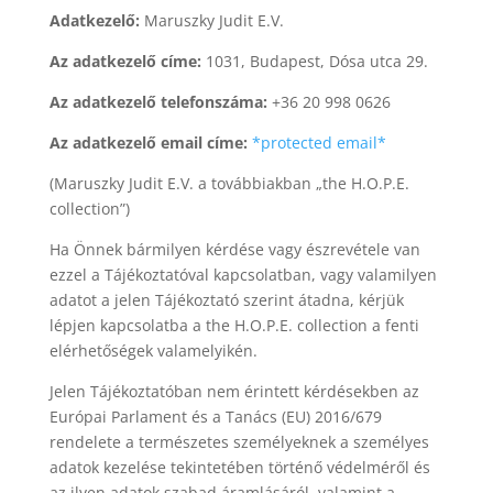
Adatkezelő:
Maruszky Judit E.V.
Az adatkezelő címe:
1031, Budapest, Dósa utca 29.
Az adatkezelő telefonszáma:
+36 20 998 0626
Az adatkezelő email címe:
*protected email*
(Maruszky Judit E.V. a továbbiakban „the H.O.P.E.
collection”)
Ha Önnek bármilyen kérdése vagy észrevétele van
ezzel a Tájékoztatóval kapcsolatban, vagy valamilyen
adatot a jelen Tájékoztató szerint átadna, kérjük
lépjen kapcsolatba a the H.O.P.E. collection a fenti
elérhetőségek valamelyikén.
Jelen Tájékoztatóban nem érintett kérdésekben az
Európai Parlament és a Tanács (EU) 2016/679
rendelete a természetes személyeknek a személyes
adatok kezelése tekintetében történő védelméről és
az ilyen adatok szabad áramlásáról, valamint a