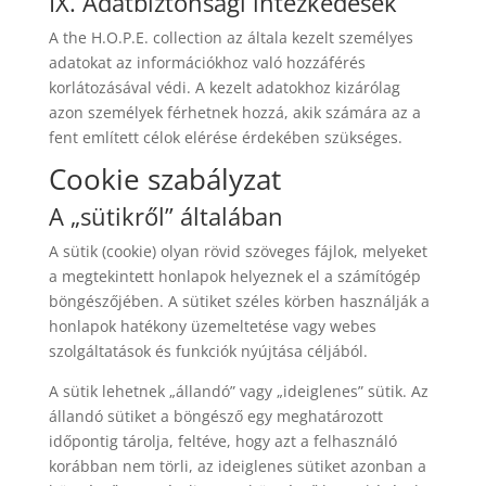
IX. Adatbiztonsági intézkedések
A the H.O.P.E. collection az általa kezelt személyes
adatokat az információkhoz való hozzáférés
korlátozásával védi. A kezelt adatokhoz kizárólag
azon személyek férhetnek hozzá, akik számára az a
fent említett célok elérése érdekében szükséges.
Cookie szabályzat
A „sütikről” általában
A sütik (cookie) olyan rövid szöveges fájlok, melyeket
a megtekintett honlapok helyeznek el a számítógép
böngészőjében. A sütiket széles körben használják a
honlapok hatékony üzemeltetése vagy webes
szolgáltatások és funkciók nyújtása céljából.
A sütik lehetnek „állandó” vagy „ideiglenes” sütik. Az
állandó sütiket a böngésző egy meghatározott
időpontig tárolja, feltéve, hogy azt a felhasználó
korábban nem törli, az ideiglenes sütiket azonban a