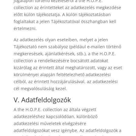
jogalapon történő kezeléséről a the H.O.P.E.
collection az érintetteket az adatkezelés megkezdése
előtt külön tájékoztatja. A külön tájékoztatásban
foglaltakat a jelen Tájékoztatóval összhangban kell
értelmezni.
Az adatkezelés olyan eseteiben, melyet a jelen
Tájékoztató nem szabályoz (például e-mailen történő
megkeresések, ajánlatkérések, stb.), a the H.O.P.E.
collection a rendelkezésére bocsátott adatokat
kizárólag az érintett által meghatározott, vagy az eset
körülményei alapján feltételezhető adatkezelési
célból, az érintett hozzájárulásával, az adatkezelési
cél megvalósulásáig kezel.
V. Adatfeldolgozók
A the H.O.P.E. collection az általa végzett
adatkezeléshez kapcsolódóan, különböző
adatkezelési műveletek elvégzésére
adatfeldolgozókat vesz igénybe. Az adatfeldolgozók a