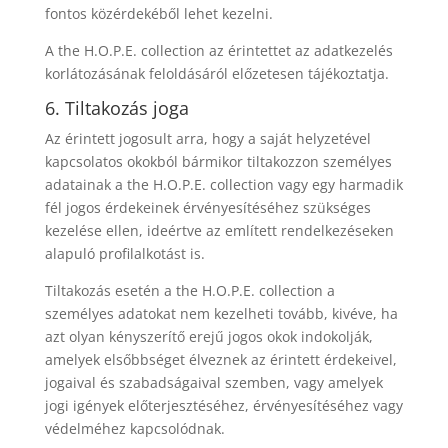
fontos közérdekéből lehet kezelni.
A the H.O.P.E. collection az érintettet az adatkezelés
korlátozásának feloldásáról előzetesen tájékoztatja.
6. Tiltakozás joga
Az érintett jogosult arra, hogy a saját helyzetével
kapcsolatos okokból bármikor tiltakozzon személyes
adatainak a the H.O.P.E. collection vagy egy harmadik
fél jogos érdekeinek érvényesítéséhez szükséges
kezelése ellen, ideértve az említett rendelkezéseken
alapuló profilalkotást is.
Tiltakozás esetén a the H.O.P.E. collection a
személyes adatokat nem kezelheti tovább, kivéve, ha
azt olyan kényszerítő erejű jogos okok indokolják,
amelyek elsőbbséget élveznek az érintett érdekeivel,
jogaival és szabadságaival szemben, vagy amelyek
jogi igények előterjesztéséhez, érvényesítéséhez vagy
védelméhez kapcsolódnak.