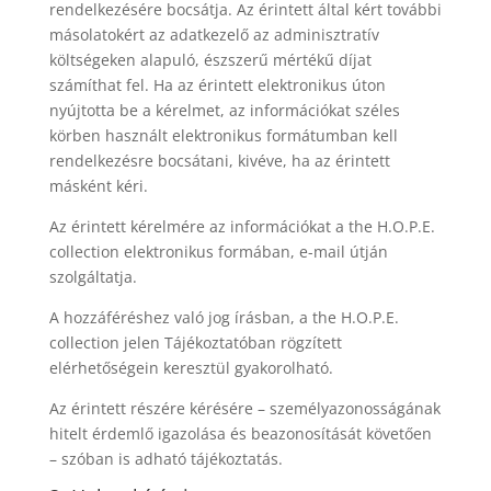
rendelkezésére bocsátja. Az érintett által kért további
másolatokért az adatkezelő az adminisztratív
költségeken alapuló, észszerű mértékű díjat
számíthat fel. Ha az érintett elektronikus úton
nyújtotta be a kérelmet, az információkat széles
körben használt elektronikus formátumban kell
rendelkezésre bocsátani, kivéve, ha az érintett
másként kéri.
Az érintett kérelmére az információkat a the H.O.P.E.
collection elektronikus formában, e-mail útján
szolgáltatja.
A hozzáféréshez való jog írásban, a the H.O.P.E.
collection jelen Tájékoztatóban rögzített
elérhetőségein keresztül gyakorolható.
Az érintett részére kérésére – személyazonosságának
hitelt érdemlő igazolása és beazonosítását követően
– szóban is adható tájékoztatás.