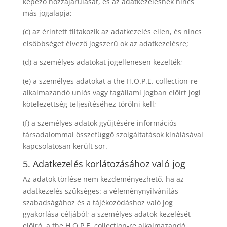
képező hozzájárulását, és az adatkezelésnek nincs
más jogalapja;
(c) az érintett tiltakozik az adatkezelés ellen, és nincs
elsőbbséget élvező jogszerű ok az adatkezelésre;
(d) a személyes adatokat jogellenesen kezelték;
(e) a személyes adatokat a the H.O.P.E. collection-re
alkalmazandó uniós vagy tagállami jogban előírt jogi
kötelezettség teljesítéséhez törölni kell;
(f) a személyes adatok gyűjtésére információs
társadalommal összefüggő szolgáltatások kínálásával
kapcsolatosan került sor.
5. Adatkezelés korlátozásához való jog
Az adatok törlése nem kezdeményezhető, ha az
adatkezelés szükséges: a véleménynyilvánítás
szabadságához és a tájékozódáshoz való jog
gyakorlása céljából; a személyes adatok kezelését
előíró, a the H.O.P.E. collection-re alkalmazandó