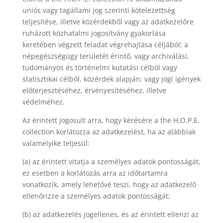
uniós vagy tagállami jog szerinti kötelezettség
teljesítése, illetve közérdekből vagy az adatkezelőre
ruházott közhatalmi jogosítvány gyakorlása
keretében végzett feladat végrehajtása céljából; a
népegészségügy területét érintő, vagy archiválási,
tudományos és történelmi kutatási célból vagy
statisztikai célból, közérdek alapján; vagy jogi igények
előterjesztéséhez, érvényesítéséhez, illetve
védelméhez.
Az érintett jogosult arra, hogy kérésére a the H.O.P.E.
collection korlátozza az adatkezelést, ha az alábbiak
valamelyike teljesül:
(a) az érintett vitatja a személyes adatok pontosságát,
ez esetben a korlátozás arra az időtartamra
vonatkozik, amely lehetővé teszi, hogy az adatkezelő
ellenőrizze a személyes adatok pontosságát;
(b) az adatkezelés jogellenes, és az érintett ellenzi az