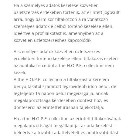
Ha a személyes adatok kezelése közvetlen
üzletszerzés érdekében történik, az érintett jogosult
arra, hogy bármikor tiltakozzon a rá vonatkozó
személyes adatok e célból történő kezelése ellen,
ideértve a profilalkotást is, amennyiben az a
közvetlen üzletszerzéshez kapcsolódik.
A személyes adatok közvetlen üzletszerzés
érdekében történő kezelése elleni tiltakozás esetén
az adatokat e célból a the H.O.P.E. collection nem
kezeli.
A the H.O.P.E. collection a tiltakozást a kérelem
benyújtásától számított legrövidebb időn belül, de
legfeljebb 15 napon belül megvizsgálja, annak
megalapozottsága kérdésében döntést hoz, és
döntéséről az érintettet írásban tájékoztatja.
Ha a the H.O.P.E. collection az érintett tiltakozásának
megalapozottságát megállapítja, az adatkezelést –
beleértve a további adatfelvételt és adattovábbítást