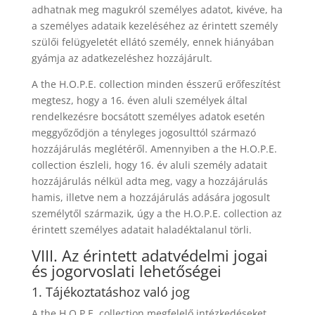
adhatnak meg magukról személyes adatot, kivéve, ha
a személyes adataik kezeléséhez az érintett személy
szülői felügyeletét ellátó személy, ennek hiányában
gyámja az adatkezeléshez hozzájárult.
A the H.O.P.E. collection minden ésszerű erőfeszítést
megtesz, hogy a 16. éven aluli személyek által
rendelkezésre bocsátott személyes adatok esetén
meggyőződjön a tényleges jogosulttól származó
hozzájárulás meglétéről. Amennyiben a the H.O.P.E.
collection észleli, hogy 16. év aluli személy adatait
hozzájárulás nélkül adta meg, vagy a hozzájárulás
hamis, illetve nem a hozzájárulás adására jogosult
személytől származik, úgy a the H.O.P.E. collection az
érintett személyes adatait haladéktalanul törli.
VIII. Az érintett adatvédelmi jogai
és jogorvoslati lehetőségei
1. Tájékoztatáshoz való jog
A the H.O.P.E. collection megfelelő intézkedéseket