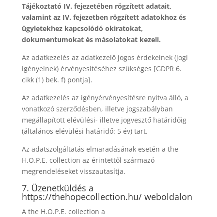
Tájékoztató IV. fejezetében rögzített adatait,
valamint az IV. fejezetben rögzített adatokhoz és
ügyletekhez kapcsolódó okiratokat,
dokumentumokat és másolatokat kezeli.
Az adatkezelés az adatkezelő jogos érdekeinek (jogi
igényeinek) érvényesítéséhez szükséges [GDPR 6.
cikk (1) bek. f) pontja].
Az adatkezelés az igényérvényesítésre nyitva álló, a
vonatkozó szerződésben, illetve jogszabályban
megállapított elévülési- illetve jogvesztő határidőig
(általános elévülési határidő: 5 év) tart.
Az adatszolgáltatás elmaradásának esetén a the
H.O.P.E. collection az érintettől származó
megrendeléseket visszautasítja.
7. Üzenetküldés a
https://thehopecollection.hu/
weboldalon
A the H.O.P.E. collection a