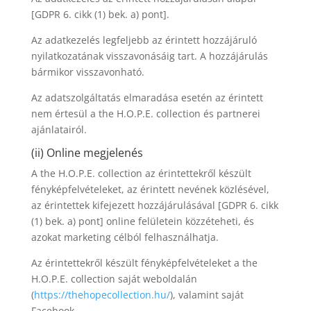
[GDPR 6. cikk (1) bek. a) pont].
Az adatkezelés legfeljebb az érintett hozzájáruló
nyilatkozatának visszavonásáig tart. A hozzájárulás
bármikor visszavonható.
Az adatszolgáltatás elmaradása esetén az érintett
nem értesül a the H.O.P.E. collection és partnerei
ajánlatairól.
(ii) Online megjelenés
A the H.O.P.E. collection az érintettekről készült
fényképfelvételeket, az érintett nevének közlésével,
az érintettek kifejezett hozzájárulásával [GDPR 6. cikk
(1) bek. a) pont] online felületein közzéteheti, és
azokat marketing célból felhasználhatja.
Az érintettekről készült fényképfelvételeket a the
H.O.P.E. collection saját weboldalán
(
https://thehopecollection.hu/
), valamint saját
Facebook