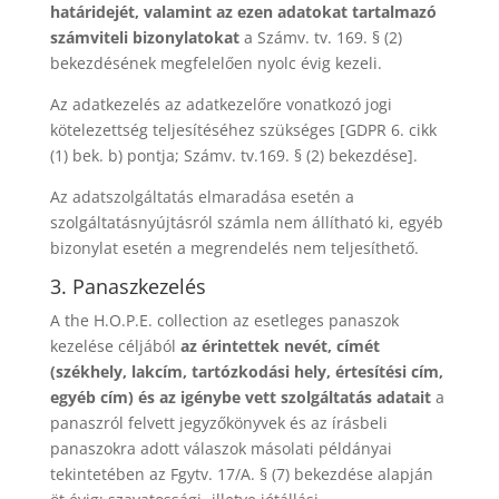
határidejét, valamint az ezen adatokat tartalmazó
számviteli bizonylatokat
a Számv. tv. 169. § (2)
bekezdésének megfelelően nyolc évig kezeli.
Az adatkezelés az adatkezelőre vonatkozó jogi
kötelezettség teljesítéséhez szükséges [GDPR 6. cikk
(1) bek. b) pontja; Számv. tv.169. § (2) bekezdése].
Az adatszolgáltatás elmaradása esetén a
szolgáltatásnyújtásról számla nem állítható ki, egyéb
bizonylat esetén a megrendelés nem teljesíthető.
3. Panaszkezelés
A the H.O.P.E. collection az esetleges panaszok
kezelése céljából
az érintettek nevét, címét
(székhely, lakcím, tartózkodási hely, értesítési cím,
egyéb cím) és az igénybe vett szolgáltatás adatait
a
panaszról felvett jegyzőkönyvek és az írásbeli
panaszokra adott válaszok másolati példányai
tekintetében az Fgytv. 17/A. § (7) bekezdése alapján